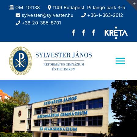
Kihagyás
OM: 101138
1149 Budapest, Pillangó park 3-5.
sylvester@sylvester.hu
+36-1-363-2612
+36-20-385-8701
Sylvester
REFlex,
Sylvester
János
a
DÖK
Református
Sylvester
facebook
Tog
Gimnázium
diáklapja
oldala
Nav
facebook
Kezdőlap
oldala
Iskolánkról
Felvételizőknek