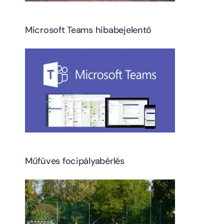
Microsoft Teams hibabejelentő
Műfüves focipályabérlés