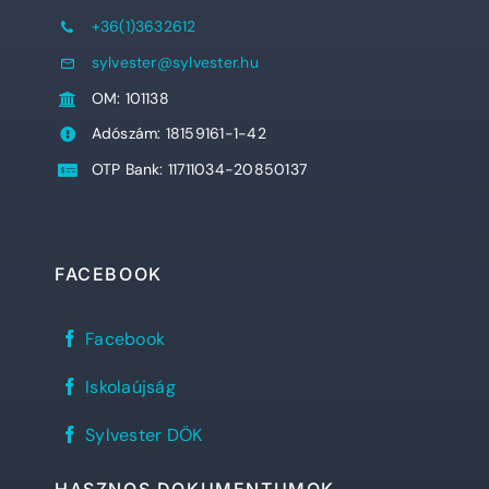
+36(1)3632612
sylvester@sylvester.hu
OM: 101138
Adószám: 18159161-1-42
OTP Bank: 11711034-20850137
FACEBOOK
Sylvester
Facebook
János
Református
REFlex,
Gimnázium
Iskolaújság
a
facebook
Sylvester
oldala
Sylvester
diáklapja
Sylvester DÖK
DÖK
facebook
oldala