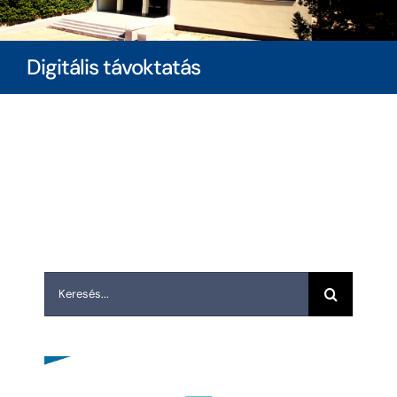
Diákoknak
Digitális távoktatás
Szülőknek
Ingatlanbérlés
Dokumentumok
Keresés...