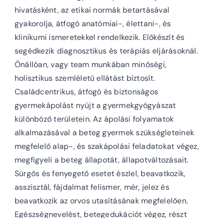
hivatásként, az etikai normák betartásával
gyakorolja, átfogó anatómiai-, élettani-, és
klinikumi ismeretekkel rendelkezik. Előkészít és
segédkezik diagnosztikus és terápiás eljárásoknál.
Önállóan, vagy team munkában minőségi,
holisztikus szemléletű ellátást biztosít.
Családcentrikus, átfogó és biztonságos
gyermekápolást nyújt a gyermekgyógyászat
különböző területein. Az ápolási folyamatok
alkalmazásával a beteg gyermek szükségleteinek
megfelelő alap-, és szakápolási feladatokat végez,
megfigyeli a beteg állapotát, állapotváltozásait.
Sürgős és fenyegető esetet észlel, beavatkozik,
asszisztál, fájdalmat felismer, mér, jelez és
beavatkozik az orvos utasításának megfelelően.
Egészségnevelést, betegedukációt végez, részt