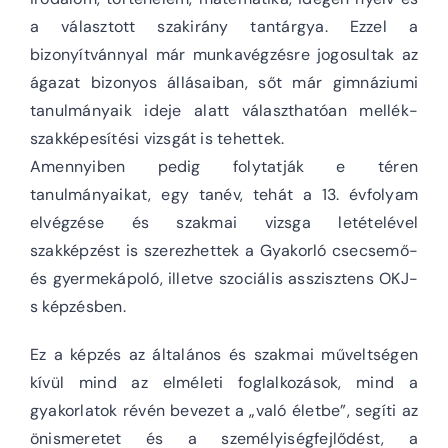
a választott szakirány tantárgya. Ezzel a
bizonyítvánnyal már munkavégzésre jogosultak az
ágazat bizonyos állásaiban, sőt már gimnáziumi
tanulmányaik ideje alatt választhatóan mellék-
szakképesítési vizsgát is tehettek.
Amennyiben pedig folytatják e téren
tanulmányaikat, egy tanév, tehát a 13. évfolyam
elvégzése és szakmai vizsga letételével
szakképzést is szerezhettek a Gyakorló csecsemő-
és gyermekápoló, illetve szociális asszisztens OKJ-
s képzésben.
Ez a képzés az általános és szakmai műveltségen
kívül mind az elméleti foglalkozások, mind a
gyakorlatok révén bevezet a „való életbe”, segíti az
önismeretet és a személyiségfejlődést, a