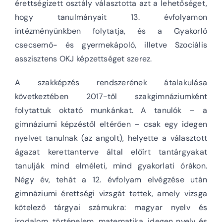
érettségizett osztály választotta azt a lehetőséget,
hogy tanulmányait 13. évfolyamon
intézményünkben folytatja, és a Gyakorló
csecsemő- és gyermekápoló, illetve Szociális
asszisztens OKJ képzettséget szerez.
A szakképzés rendszerének átalakulása
következtében 2017-től szakgimnáziumként
folytattuk oktató munkánkat. A tanulók – a
gimnáziumi képzéstől eltérően – csak egy idegen
nyelvet tanulnak (az angolt), helyette a választott
ágazat kerettanterve által előírt tantárgyakat
tanulják mind elméleti, mind gyakorlati órákon.
Négy év, tehát a 12. évfolyam elvégzése után
gimnáziumi érettségi vizsgát tettek, amely vizsga
kötelező tárgyai számukra: magyar nyelv és
irodalom, történelem, matematika, idegen nyelv és