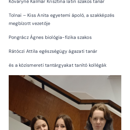
Kőváryné Kalmár Krisztina latin szakos tanár
Tolnai – Kiss Anita egyetemi ápoló, a szakképzés
megbízott vezetője
Pongrácz Ágnes biológia-fizika szakos
Rátóczi Attila egészségügy ágazati tanár
és a közismereti tantárgyakat tanító kollégák