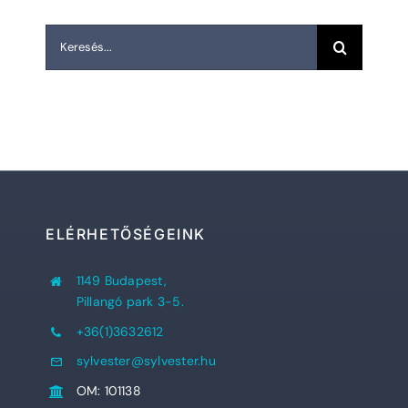
Keresés...
ELÉRHETŐSÉGEINK
1149 Budapest,
Pillangó park 3-5.
+36(1)3632612
sylvester@sylvester.hu
OM: 101138