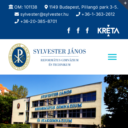
Kihagyás
OM: 101138
1149 Budapest, Pillangó park 3-5.
sylvester@sylvester.hu
+36-1-363-2612
+36-20-385-8701
Sylvester
REFlex,
Sylvester
János
a
DÖK
Református
Sylvester
facebook
Tog
Gimnázium
diáklapja
oldala
Nav
facebook
Kezdőlap
oldala
Iskolánkról
Felvételizőknek