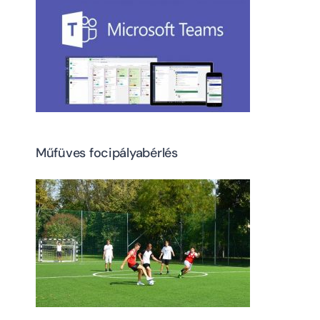
Műfüves focipályabérlés