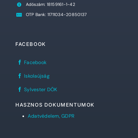
Adószám: 18159161-1-42
OTP Bank: 11711034-20850137
FACEBOOK
Sylvester
Facebook
János
Református
REFlex,
Gimnázium
Iskolaújság
a
facebook
Sylvester
oldala
Sylvester
diáklapja
Sylvester DÖK
DÖK
facebook
oldala
HASZNOS DOKUMENTUMOK
Adatvédelem, GDPR