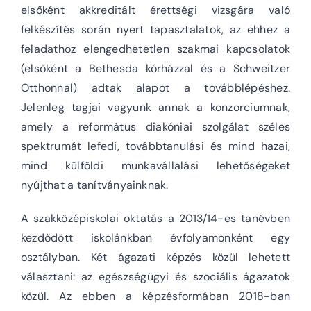
elsőként akkreditált érettségi vizsgára való
felkészítés során nyert tapasztalatok, az ehhez a
feladathoz elengedhetetlen szakmai kapcsolatok
(elsőként a Bethesda kórházzal és a Schweitzer
Otthonnal) adtak alapot a továbblépéshez.
Jelenleg tagjai vagyunk annak a konzorciumnak,
amely a református diakóniai szolgálat széles
spektrumát lefedi, továbbtanulási és mind hazai,
mind külföldi munkavállalási lehetőségeket
nyújthat a tanítványainknak.
A szakközépiskolai oktatás a 2013/14-es tanévben
kezdődött iskolánkban évfolyamonként egy
osztályban. Két ágazati képzés közül lehetett
választani: az egészségügyi és szociális ágazatok
közül. Az ebben a képzésformában 2018-ban