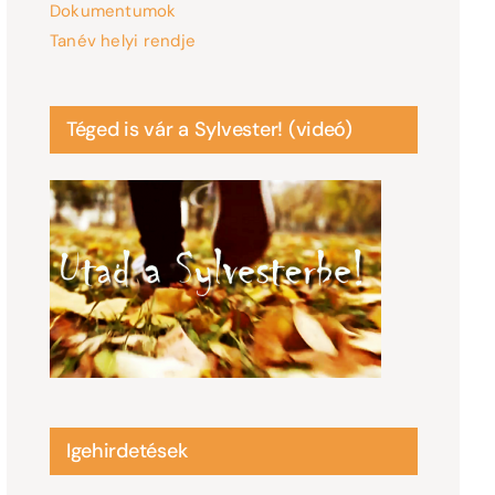
Dokumentumok
Tanév helyi rendje
Téged is vár a Sylvester! (videó)
Igehirdetések