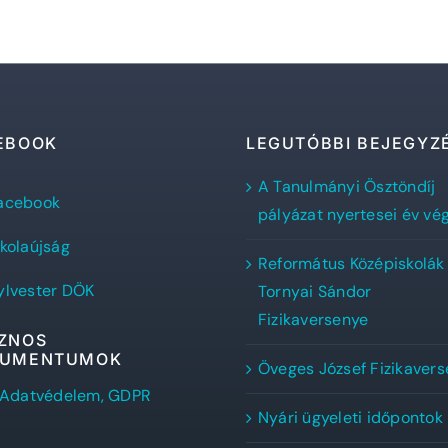
EBOOK
LEGUTÓBBI BEJEGYZ
A Tanulmányi Ösztöndíj
lvester
acebook
nos
pályázat nyertesei év vé
formátus
Flex,
mnázium
skolaújság
cebook
Református Középiskolák
lvester
ala
lvester
klapja
ylvester DÖK
Tornyai Sándor
ÖK
cebook
Fizikaversenye
ala
ZNOS
UMENTUMOK
Öveges József Fizikaver
Adatvédelem, GDPR
Nyári ügyeleti időpontok