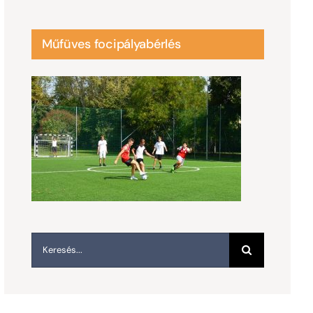
Műfüves focipályabérlés
Keresés...