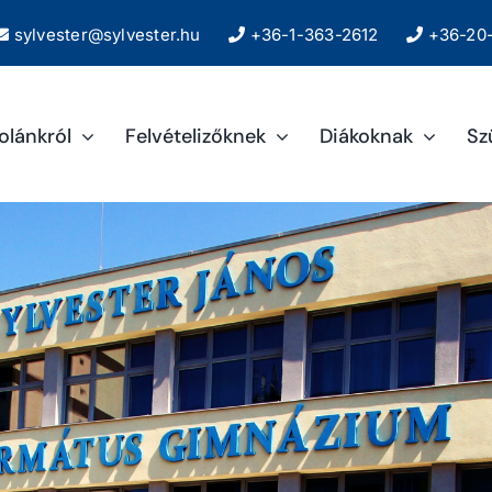
sylvester@sylvester.hu
+36-1-363-2612
+36-20-
kolánkról
Felvételizőknek
Diákoknak
Sz