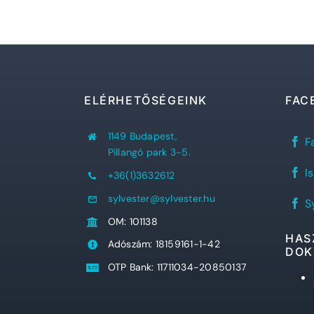
ELÉRHETŐSÉGEINK
FAC
1149 Budapest,
Sy
F
Já
Pillangó park 3-5.
Re
RE
Gi
I
+36(1)3632612
a
fa
Sy
old
sylvester@sylvester.hu
Sy
diá
S
D
OM: 101138
fa
old
HAS
Adószám: 18159161-1-42
DOK
OTP Bank: 11711034-20850137