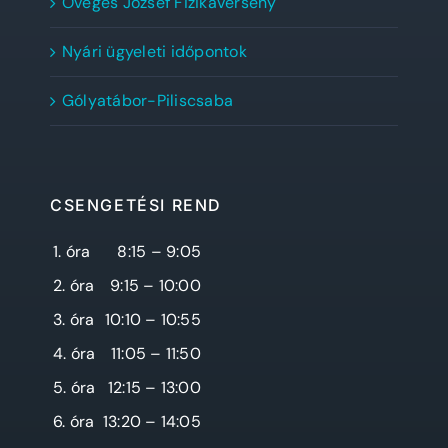
Öveges József Fizikaverseny
Nyári ügyeleti időpontok
Gólyatábor-Piliscsaba
CSENGETÉSI REND
1. óra
8:15 – 9:05
2. óra
9:15 – 10:00
3. óra
10:10 – 10:55
4. óra
11:05 – 11:50
5. óra
12:15 – 13:00
6. óra
13:20 – 14:05