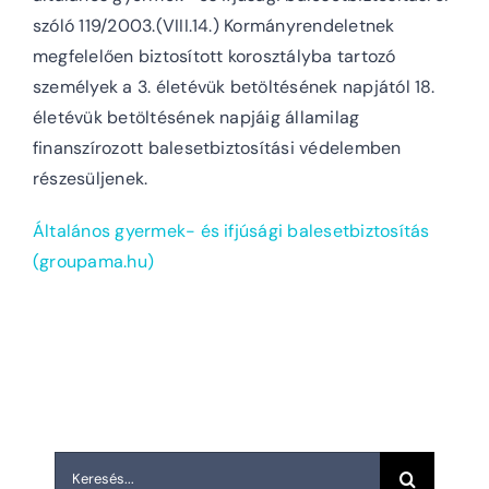
szóló 119/2003.(VIII.14.) Kormányrendeletnek
megfelelően biztosított korosztályba tartozó
személyek a 3. életévük betöltésének napjától 18.
életévük betöltésének napjáig államilag
finanszírozott balesetbiztosítási védelemben
részesüljenek.
Általános gyermek- és ifjúsági balesetbiztosítás
(groupama.hu)
Keresés...