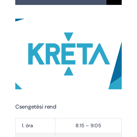
Csengetési rend
1. óra
8:15 – 9:05