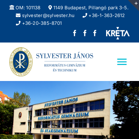
Kihagyás
OM: 101138
1149 Budapest, Pillangó park 3-5.
sylvester@sylvester.hu
+36-1-363-2612
+36-20-385-8701
Sylvester
REFlex,
Sylvester
János
a
DÖK
Református
Sylvester
facebook
Tog
Gimnázium
diáklapja
oldala
Nav
facebook
Kezdőlap
oldala
Iskolánkról
Felvételizőknek