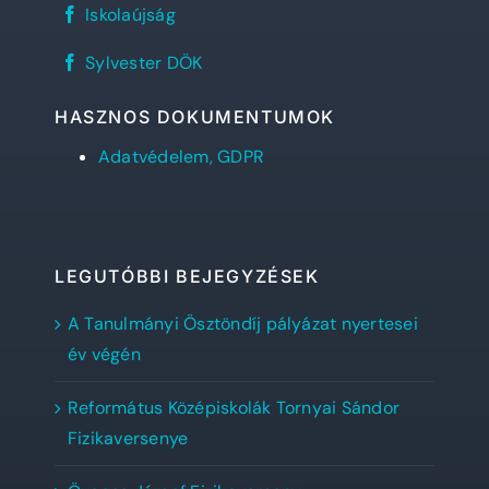
REFlex,
Gimnázium
Iskolaújság
a
facebook
Sylvester
oldala
Sylvester
diáklapja
Sylvester DÖK
DÖK
facebook
oldala
HASZNOS DOKUMENTUMOK
Adatvédelem, GDPR
LEGUTÓBBI BEJEGYZÉSEK
A Tanulmányi Ösztöndíj pályázat nyertesei
év végén
Református Középiskolák Tornyai Sándor
Fizikaversenye