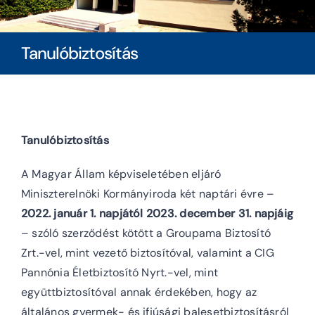
Diákoknak
Tanulóbiztosítás
Szülőknek
Ingatlanbérlés
Tanulóbiztosítás
Dokumentumok
A Magyar Állam képviseletében eljáró
Miniszterelnöki Kormányiroda két naptári évre –
2022. január 1. napjától 2023. december 31. napjáig
– szóló szerződést kötött a Groupama Biztosító
Zrt.-vel, mint vezető biztosítóval, valamint a CIG
Pannónia Életbiztosító Nyrt.-vel, mint
együttbiztosítóval annak érdekében, hogy az
általános gyermek- és ifjúsági balesetbiztosításról