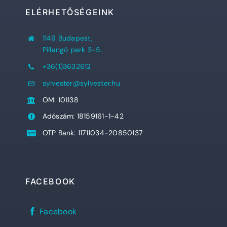
ELÉRHETŐSÉGEINK
1149 Budapest,
Pillangó park 3-5.
+36(1)3632612
sylvester@sylvester.hu
OM: 101138
Adószám: 18159161-1-42
OTP Bank: 11711034-20850137
FACEBOOK
Sylvester
Facebook
János
Református