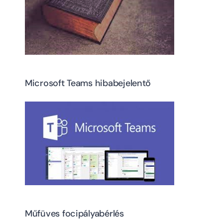
Microsoft Teams hibabejelentő
Műfüves focipályabérlés