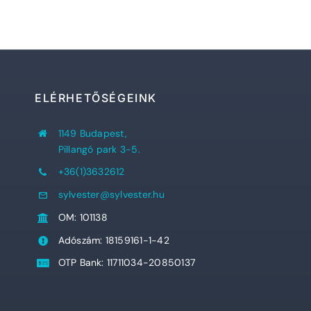
ELÉRHETŐSÉGEINK
1149 Budapest,
Pillangó park 3-5.
+36(1)3632612
sylvester@sylvester.hu
OM: 101138
Adószám: 18159161-1-42
OTP Bank: 11711034-20850137