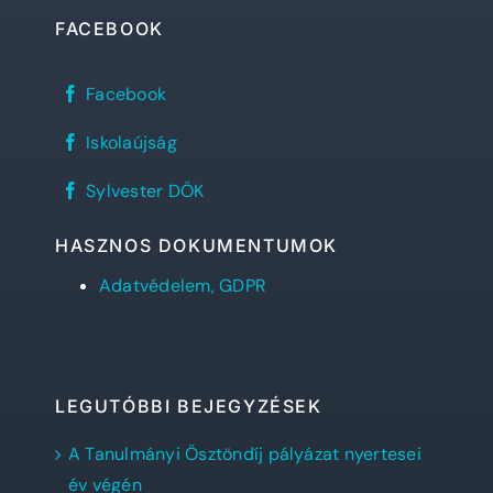
FACEBOOK
Sylvester
Facebook
János
Református
REFlex,
Gimnázium
Iskolaújság
a
facebook
Sylvester
oldala
Sylvester
diáklapja
Sylvester DÖK
DÖK
facebook
oldala
HASZNOS DOKUMENTUMOK
Adatvédelem, GDPR
LEGUTÓBBI BEJEGYZÉSEK
A Tanulmányi Ösztöndíj pályázat nyertesei
év végén