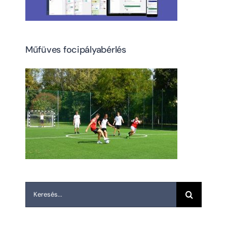
Műfüves focipályabérlés
Keresés...