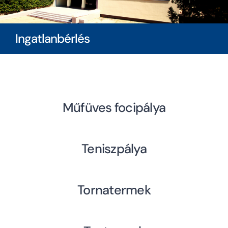
Diákoknak
Ingatlanbérlés
Szülőknek
Ingatlanbérlés
Műfüves focipálya
Dokumentumok
Teniszpálya
Tornatermek