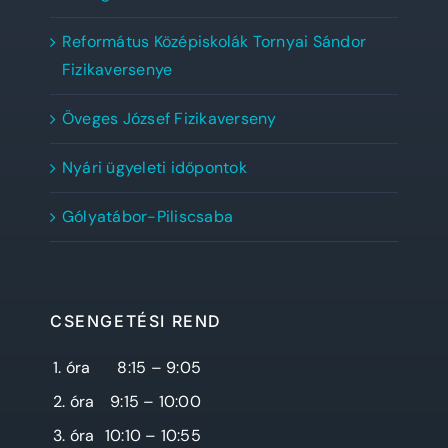
Református Középiskolák Tornyai Sándor
Fizikaversenye
Öveges József Fizikaverseny
Nyári ügyeleti időpontok
Gólyatábor-Piliscsaba
CSENGETÉSI REND
1. óra
8:15 – 9:05
2. óra
9:15 – 10:00
3. óra
10:10 – 10:55