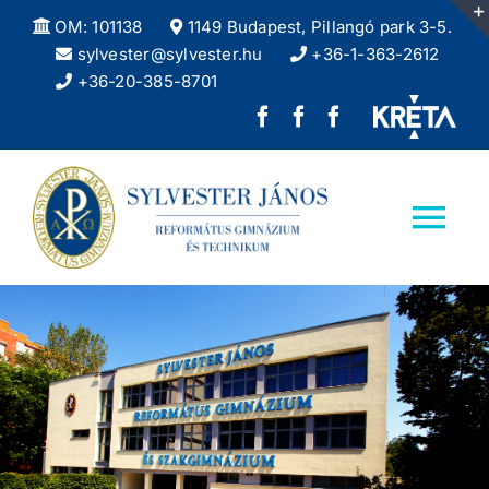
Kihagyás
OM: 101138
1149 Budapest, Pillangó park 3-5.
sylvester@sylvester.hu
+36-1-363-2612
+36-20-385-8701
Sylvester
REFlex,
Sylvester
János
a
DÖK
Református
Sylvester
facebook
Tog
Gimnázium
diáklapja
oldala
Nav
facebook
Kezdőlap
oldala
Iskolánkról
Felvételizőknek