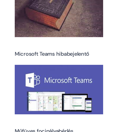
Microsoft Teams hibabejelentő
Műfüves focipályabérlés