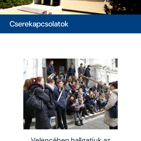
Diákoknak
Cserekapcsolatok
Szülőknek
Ingatlanbérlés
Dokumentumok
Velencében hallgatjuk az