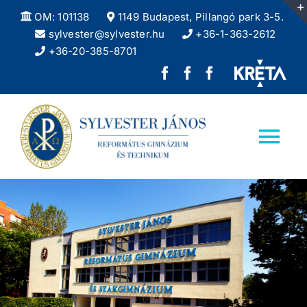
Kihagyás
OM: 101138
1149 Budapest, Pillangó park 3-5.
sylvester@sylvester.hu
+36-1-363-2612
+36-20-385-8701
Sylvester
REFlex,
Sylvester
János
a
DÖK
Református
Sylvester
facebook
Tog
Gimnázium
diáklapja
oldala
Nav
facebook
Kezdőlap
oldala
Iskolánkról
Felvételizőknek