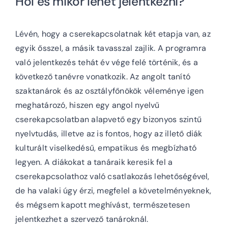
Hol és mikor lehet jelentkezni?
Lévén, hogy a cserekapcsolatnak két etapja van, az
egyik ősszel, a másik tavasszal zajlik. A programra
való jelentkezés tehát év vége felé történik, és a
következő tanévre vonatkozik. Az angolt tanító
szaktanárok és az osztályfőnökök véleménye igen
meghatározó, hiszen egy angol nyelvű
cserekapcsolatban alapvető egy bizonyos szintű
nyelvtudás, illetve az is fontos, hogy az illető diák
kulturált viselkedésű, empatikus és megbízható
legyen. A diákokat a tanáraik keresik fel a
cserekapcsolathoz való csatlakozás lehetőségével,
de ha valaki úgy érzi, megfelel a követelményeknek,
és mégsem kapott meghívást, természetesen
jelentkezhet a szervező tanároknál.