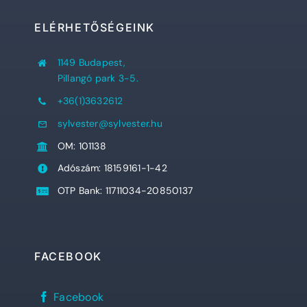
ELÉRHETŐSÉGEINK
1149 Budapest,
Pillangó park 3-5.
+36(1)3632612
sylvester@sylvester.hu
OM: 101138
Adószám: 18159161-1-42
OTP Bank: 11711034-20850137
FACEBOOK
Sylvester
Facebook
János