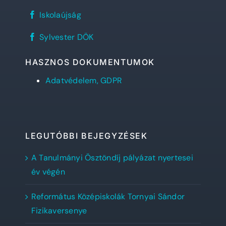
Református
REFlex,
Gimnázium
Iskolaújság
a
facebook
Sylvester
oldala
Sylvester
diáklapja
Sylvester DÖK
DÖK
facebook
oldala
HASZNOS DOKUMENTUMOK
Adatvédelem, GDPR
LEGUTÓBBI BEJEGYZÉSEK
A Tanulmányi Ösztöndíj pályázat nyertesei
év végén
Református Középiskolák Tornyai Sándor
Fizikaversenye