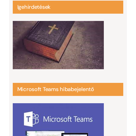
Igehirdetések
Microsoft Teams hibabejelentő