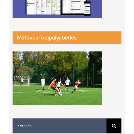
Műfüves focipályabérlés
Keresés...