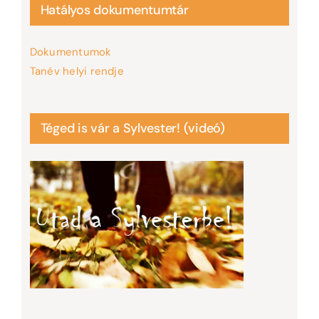
Hatályos dokumentumtár
Dokumentumok
Tanév helyi rendje
Téged is vár a Sylvester! (videó)