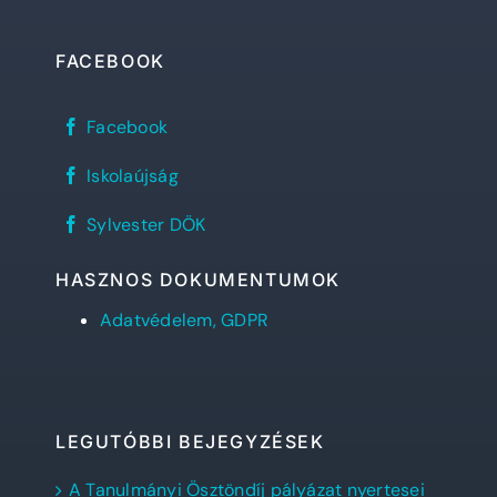
FACEBOOK
Sylvester
Facebook
János
Református
REFlex,
Gimnázium
Iskolaújság
a
facebook
Sylvester
oldala
Sylvester
diáklapja
Sylvester DÖK
DÖK
facebook
oldala
HASZNOS DOKUMENTUMOK
Adatvédelem, GDPR
LEGUTÓBBI BEJEGYZÉSEK
A Tanulmányi Ösztöndíj pályázat nyertesei