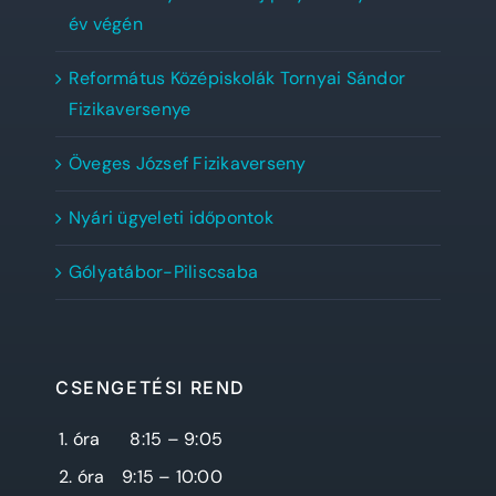
év végén
Református Középiskolák Tornyai Sándor
Fizikaversenye
Öveges József Fizikaverseny
Nyári ügyeleti időpontok
Gólyatábor-Piliscsaba
CSENGETÉSI REND
1. óra
8:15 – 9:05
2. óra
9:15 – 10:00