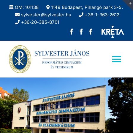
Kihagyás
OM: 101138
1149 Budapest, Pillangó park 3-5.
sylvester@sylvester.hu
+36-1-363-2612
+36-20-385-8701
Sylvester
REFlex,
Sylvester
János
a
DÖK
Református
Sylvester
facebook
Tog
Gimnázium
diáklapja
oldala
Nav
facebook
Kezdőlap
oldala
Iskolánkról
Felvételizőknek