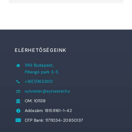
ELÉRHETŐSÉGEINK
1149 Budapest,
Pillangó park 3-5.
+36(1)3632612
sylvester@sylvester.hu
OM: 101138
Adószám: 18159161-1-42
OTP Bank: 11711034-20850137