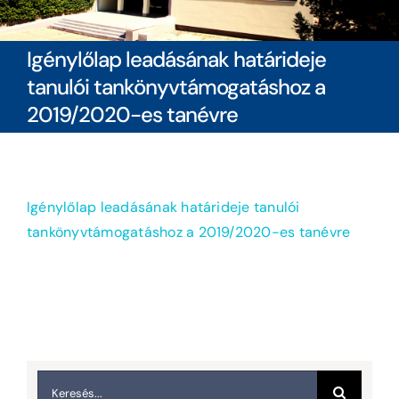
Diákoknak
Igénylőlap leadásának határideje
tanulói tankönyvtámogatáshoz a
Szülőknek
2019/2020-es tanévre
Ingatlanbérlés
Dokumentumok
Igénylőlap leadásának határideje tanulói
tankönyvtámogatáshoz a 2019/2020-es tanévre
Keresés...