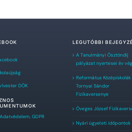
EBOOK
LEGUTÓBBI BEJEGYZ
A Tanulmányi Ösztöndíj
lvester
acebook
nos
pályázat nyertesei év vé
formátus
Flex,
mnázium
skolaújság
cebook
Református Középiskolák
lvester
ala
lvester
klapja
ylvester DÖK
Tornyai Sándor
ÖK
cebook
Fizikaversenye
ala
ZNOS
UMENTUMOK
Öveges József Fizikaver
Adatvédelem, GDPR
Nyári ügyeleti időpontok