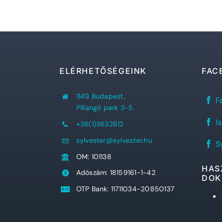
ELÉRHETŐSÉGEINK
FAC
1149 Budapest,
Sy
F
Já
Pillangó park 3-5.
Re
RE
Gi
I
+36(1)3632612
a
fa
Sy
old
sylvester@sylvester.hu
Sy
diá
S
D
OM: 101138
fa
old
HAS
Adószám: 18159161-1-42
DOK
OTP Bank: 11711034-20850137