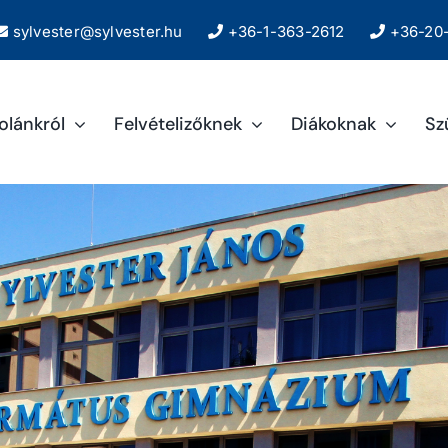
sylvester@sylvester.hu
+36-1-363-2612
+36-20-
kolánkról
Felvételizőknek
Diákoknak
Sz