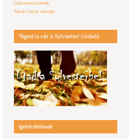
Dokumentumok
Tanév helyi rendje
Téged is vár a Sylvester! (videó)
Igehirdetések