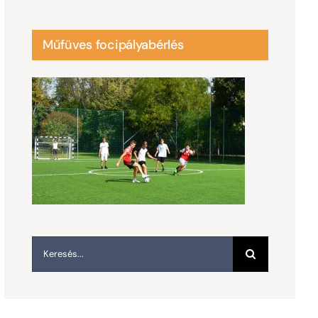
Műfüves focipályabérlés
Keresés...