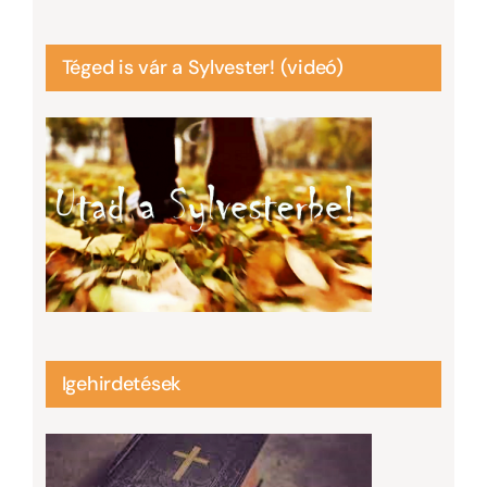
Téged is vár a Sylvester! (videó)
Igehirdetések