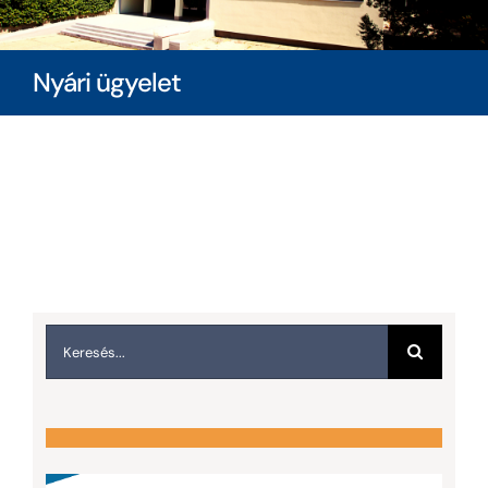
Diákoknak
Nyári ügyelet
Szülőknek
Ingatlanbérlés
Dokumentumok
Keresés...