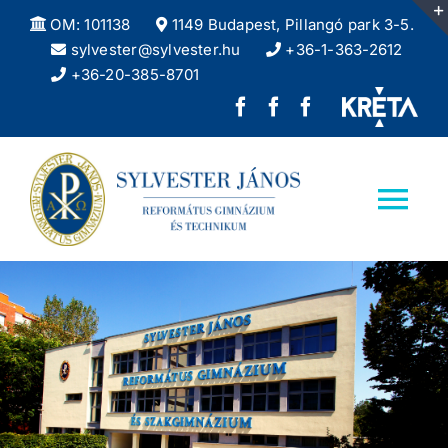
Kihagyás
OM: 101138
1149 Budapest, Pillangó park 3-5.
sylvester@sylvester.hu
+36-1-363-2612
+36-20-385-8701
Sylvester
REFlex,
Sylvester
János
a
DÖK
Református
Sylvester
facebook
Tog
Gimnázium
diáklapja
oldala
Nav
facebook
Kezdőlap
oldala
Iskolánkról
Felvételizőknek