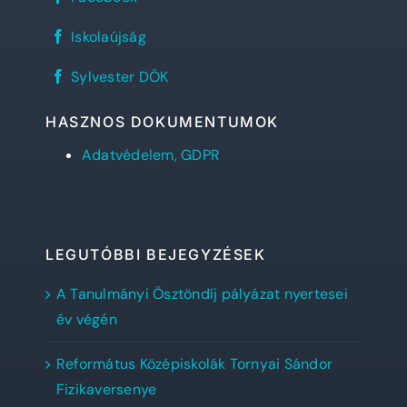
János
Református
REFlex,
Gimnázium
Iskolaújság
a
facebook
Sylvester
oldala
Sylvester
diáklapja
Sylvester DÖK
DÖK
facebook
oldala
HASZNOS DOKUMENTUMOK
Adatvédelem, GDPR
LEGUTÓBBI BEJEGYZÉSEK
A Tanulmányi Ösztöndíj pályázat nyertesei
év végén
Református Középiskolák Tornyai Sándor
Fizikaversenye