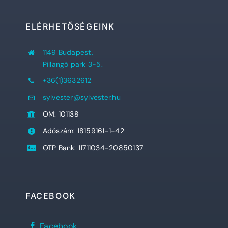
ELÉRHETŐSÉGEINK
1149 Budapest,
Pillangó park 3-5.
+36(1)3632612
sylvester@sylvester.hu
OM: 101138
Adószám: 18159161-1-42
OTP Bank: 11711034-20850137
FACEBOOK
Sylvester
Facebook