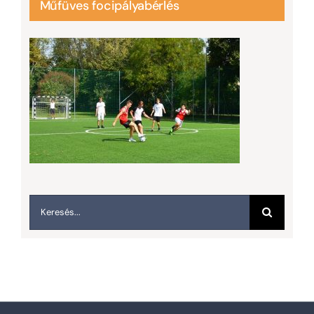
Műfüves focipályabérlés
Keresés...