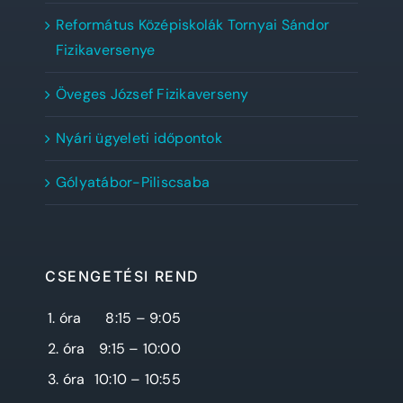
Református Középiskolák Tornyai Sándor
Fizikaversenye
Öveges József Fizikaverseny
Nyári ügyeleti időpontok
Gólyatábor-Piliscsaba
CSENGETÉSI REND
1. óra
8:15 – 9:05
2. óra
9:15 – 10:00
3. óra
10:10 – 10:55