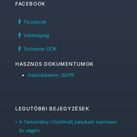
FACEBOOK
Sylvester
Facebook
János
Református
REFlex,
Gimnázium
Iskolaújság
a
facebook
Sylvester
oldala
Sylvester
diáklapja
Sylvester DÖK
DÖK
facebook
oldala
HASZNOS DOKUMENTUMOK
Adatvédelem, GDPR
LEGUTÓBBI BEJEGYZÉSEK
A Tanulmányi Ösztöndíj pályázat nyertesei
év végén