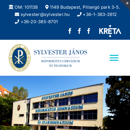
Kihagyás
OM: 101138
1149 Budapest, Pillangó park 3-5.
sylvester@sylvester.hu
+36-1-363-2612
+36-20-385-8701
Sylvester
REFlex,
Sylvester
János
a
DÖK
Református
Sylvester
facebook
Tog
Gimnázium
diáklapja
oldala
Nav
facebook
Kezdőlap
oldala
Iskolánkról
Felvételizőknek