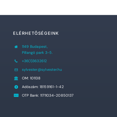
ELÉRHETŐSÉGEINK
1149 Budapest,
Pillangó park 3-5.
+36(1)3632612
sylvester@sylvester.hu
OM: 101138
Adószám: 18159161-1-42
OTP Bank: 11711034-20850137