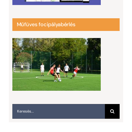
Műfüves focipályabérlés
Keresés...