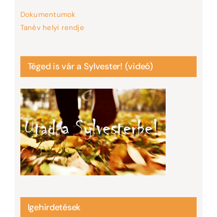
Dokumentumok
Tanév helyi rendje
Téged is vár a Sylvester! (videó)
Igehirdetések