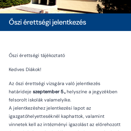
Diákoknak
Őszi érettségi jelentkezés
Szülőknek
Ingatlanbérlés
Őszi érettségi tájékoztató
Dokumentumok
Kedves Diákok!
Az őszi érettségi vizsgára való jelentkezés
határideje
szeptember 5.,
helyszíne a jegyzékben
felsorolt iskolák valamelyike.
A jelentkezéshez jelentkezési lapot az
igazgatóhelyetteséknél kaphattok, valamint
vinnetek kell az intézményi igazolást az előrehozott