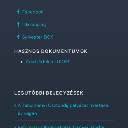
Sylvester
Facebook
János
Református
REFlex,
Gimnázium
Iskolaújság
a
facebook
Sylvester
oldala
Sylvester
diáklapja
Sylvester DÖK
DÖK
facebook
oldala
HASZNOS DOKUMENTUMOK
Adatvédelem, GDPR
LEGUTÓBBI BEJEGYZÉSEK
A Tanulmányi Ösztöndíj pályázat nyertesei
év végén
Református Középiskolák Tornyai Sándor