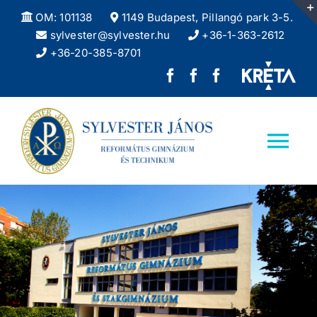
Kihagyás
OM: 101138
1149 Budapest, Pillangó park 3-5.
sylvester@sylvester.hu
+36-1-363-2612
+36-20-385-8701
Sylvester
REFlex,
Sylvester
János
a
DÖK
Református
Sylvester
facebook
Tog
Gimnázium
diáklapja
oldala
Nav
facebook
Kezdőlap
oldala
Iskolánkról
Felvételizőknek