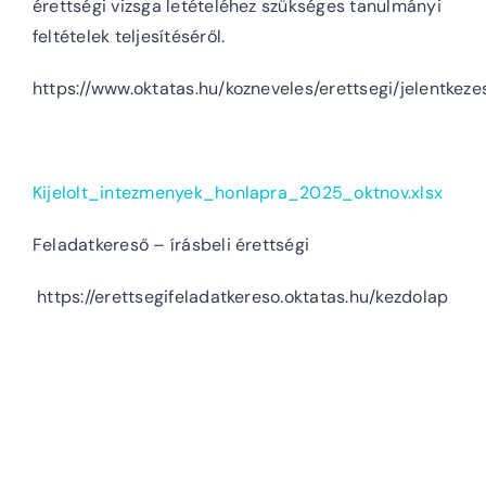
érettségi vizsga letételéhez szükséges tanulmányi
feltételek teljesítéséről.
https://www.oktatas.hu/kozneveles/erettsegi/jelentkeze
Kijelolt_intezmenyek_honlapra_2025_oktnov.xlsx
Feladatkereső – írásbeli érettségi
https://erettsegifeladatkereso.oktatas.hu/kezdolap