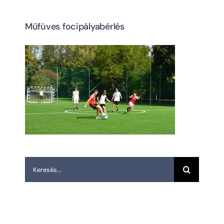
Műfüves focipályabérlés
Keresés...