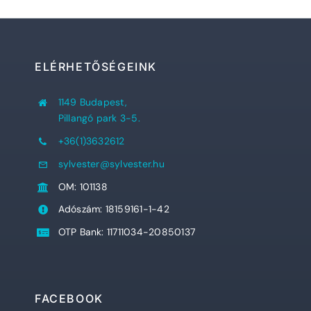
ELÉRHETŐSÉGEINK
1149 Budapest,
Pillangó park 3-5.
+36(1)3632612
sylvester@sylvester.hu
OM: 101138
Adószám: 18159161-1-42
OTP Bank: 11711034-20850137
FACEBOOK