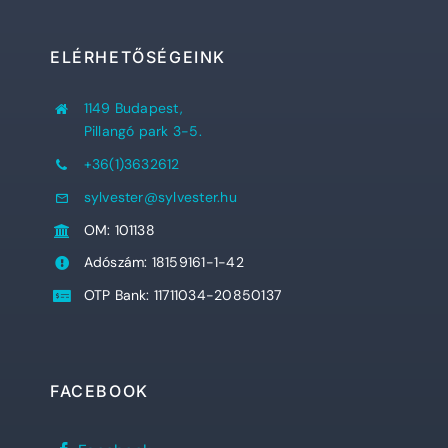
ELÉRHETŐSÉGEINK
1149 Budapest,
Pillangó park 3-5.
+36(1)3632612
sylvester@sylvester.hu
OM: 101138
Adószám: 18159161-1-42
OTP Bank: 11711034-20850137
FACEBOOK
Sylvester