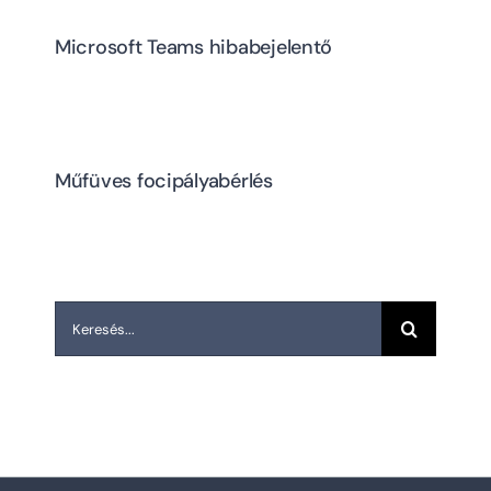
Microsoft Teams hibabejelentő
Műfüves focipályabérlés
Keresés...