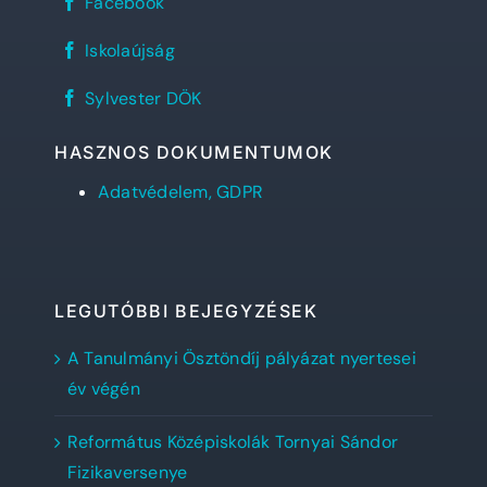
Facebook
János
Református
REFlex,
Gimnázium
Iskolaújság
a
facebook
Sylvester
oldala
Sylvester
diáklapja
Sylvester DÖK
DÖK
facebook
oldala
HASZNOS DOKUMENTUMOK
Adatvédelem, GDPR
LEGUTÓBBI BEJEGYZÉSEK
A Tanulmányi Ösztöndíj pályázat nyertesei
év végén
Református Középiskolák Tornyai Sándor
Fizikaversenye