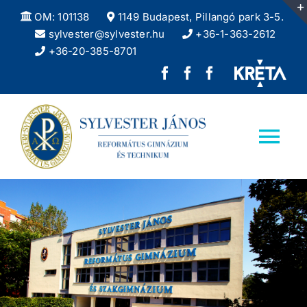
Kihagyás
OM: 101138
1149 Budapest, Pillangó park 3-5.
sylvester@sylvester.hu
+36-1-363-2612
+36-20-385-8701
Sylvester
REFlex,
Sylvester
János
a
DÖK
Református
Sylvester
facebook
Tog
Gimnázium
diáklapja
oldala
Nav
facebook
Kezdőlap
oldala
Iskolánkról
Felvételizőknek