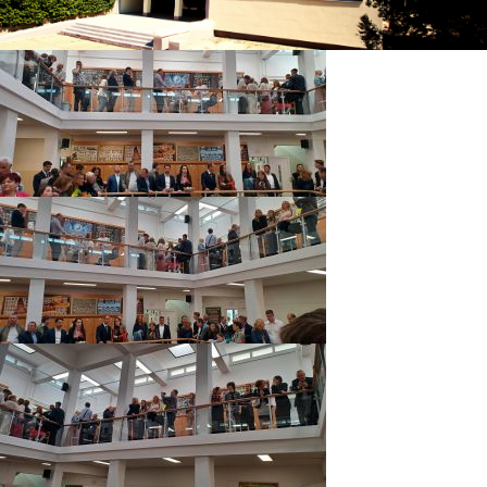
Diákoknak
Szülőknek
Ingatlanbérlés
Dokumentumok