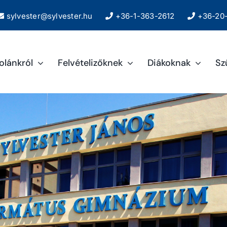
sylvester@sylvester.hu
+36-1-363-2612
+36-20-
kolánkról
Felvételizőknek
Diákoknak
Sz