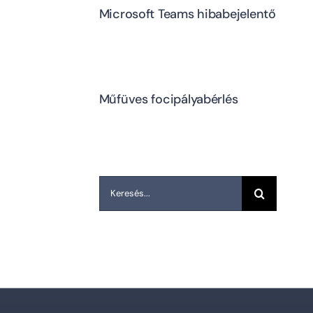
Microsoft Teams hibabejelentő
Műfüves focipályabérlés
Keresés...