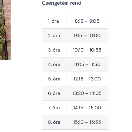
Csengetési rend
1. óra
8:15 – 9:05
2. óra
9:15 – 10:00
3. óra
10:10 – 10:55
4. óra
11:05 – 11:50
5. óra
12:15 – 13:00
6. óra
13:20 – 14:05
7. óra
14:15 – 15:00
8. óra
15:10 – 15:55