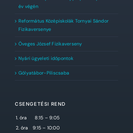
év végén
Református Középiskolák Tornyai Sándor
Fizikaversenye
Öveges József Fizikaverseny
Nyári ügyeleti időpontok
Gólyatábor-Piliscsaba
CSENGETÉSI REND
1. óra
8:15 – 9:05
2. óra
9:15 – 10:00