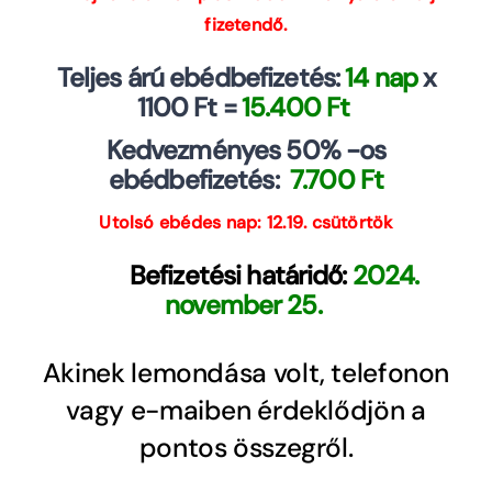
fizetendő.
Teljes árú ebédbefizetés:
14 nap
x
1100 Ft =
15.400
Ft
Kedvezményes 50% -os
ebédbefizetés:
7.700 Ft
Utolsó ebédes nap: 12.19. csütörtök
Befizetési határidő:
2024.
november 25.
Akinek lemondása volt, telefonon
vagy e-maiben érdeklődjön a
pontos összegről.