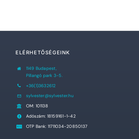
ELÉRHETŐSÉGEINK
1149 Budapest,
Pillangó park 3-5.
+36(1)3632612
sylvester@sylvester.hu
OM: 101138
Adószám: 18159161-1-42
OTP Bank: 11711034-20850137