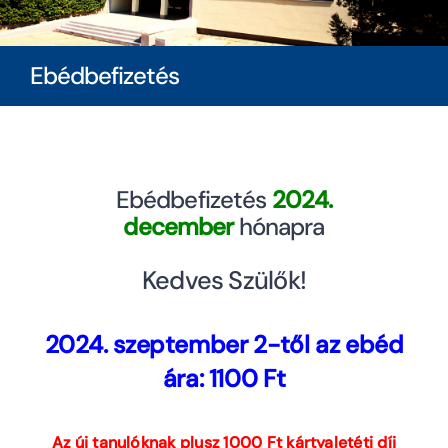
Diákoknak
Ebédbefizetés
Szülőknek
Ingatlanbérlés
Ebédbefizetés
2024.
december
hónapra
Dokumentumok
Kedves Szülők!
2024. szeptember 2-től az ebéd
ára: 1100 Ft
Az új tanulóknak plusz 1000 Ft kártyaletéti díj