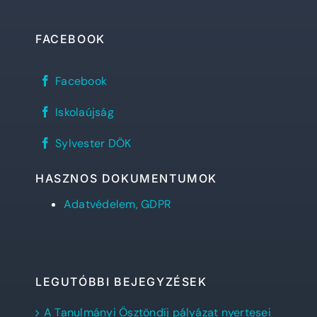
FACEBOOK
Sylvester
Facebook
János
Református
REFlex,
Gimnázium
Iskolaújság
a
facebook
Sylvester
oldala
Sylvester
diáklapja
Sylvester DÖK
DÖK
facebook
oldala
HASZNOS DOKUMENTUMOK
Adatvédelem, GDPR
LEGUTÓBBI BEJEGYZÉSEK
A Tanulmányi Ösztöndíj pályázat nyertesei