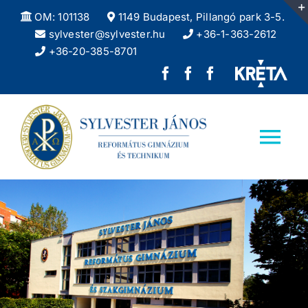
Kihagyás
OM: 101138
1149 Budapest, Pillangó park 3-5.
sylvester@sylvester.hu
+36-1-363-2612
+36-20-385-8701
Sylvester
REFlex,
Sylvester
János
a
DÖK
Református
Sylvester
facebook
Tog
Gimnázium
diáklapja
oldala
Nav
facebook
Kezdőlap
oldala
Iskolánkról
Felvételizőknek