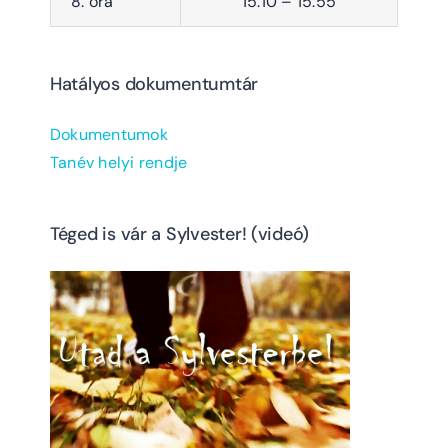
8. óra
15:10 – 15:55
Hatályos dokumentumtár
Dokumentumok
Tanév helyi rendje
Téged is vár a Sylvester! (videó)