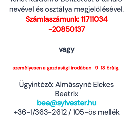
nevével és osztálya megjelölésével.
Számlaszámunk: 11711034
-20850137
vagy
személyesen
a gazdasági irodában 9-13 óráig.
Ügyintéző: Almássyné Elekes
Beatrix
bea@sylvester.hu
+36-1/363-2612 / 105-ös mellék