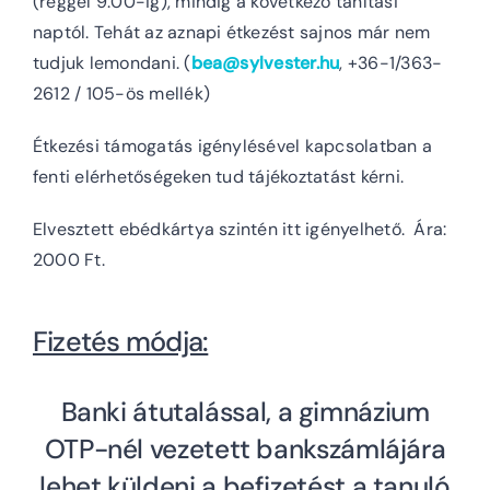
(reggel 9:00-ig), mindig a következő tanítási
naptól. Tehát az aznapi étkezést sajnos már nem
tudjuk lemondani. (
bea@sylvester.hu
, +36-1/363-
2612 / 105-ös mellék)
Étkezési támogatás igénylésével kapcsolatban a
fenti elérhetőségeken tud tájékoztatást kérni.
Elvesztett ebédkártya szintén itt igényelhető. Ára:
2000 Ft.
Fizetés módja:
Banki átutalással, a gimnázium
OTP-nél vezetett bankszámlájára
lehet küldeni a befizetést a tanuló