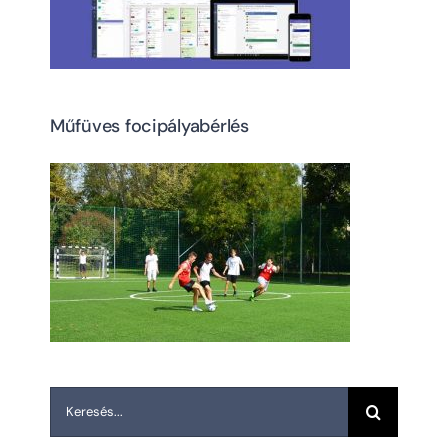
Műfüves focipályabérlés
Keresés...