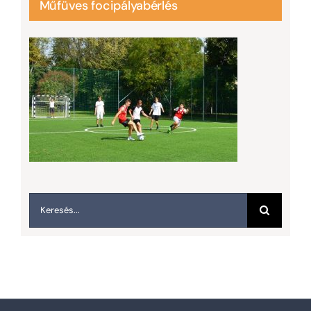
Műfüves focipályabérlés
Keresés...