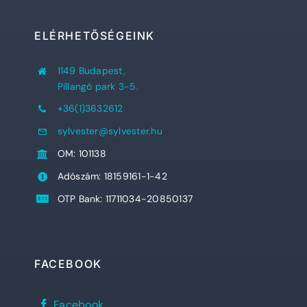
ELÉRHETŐSÉGEINK
1149 Budapest,
Pillangó park 3-5.
+36(1)3632612
sylvester@sylvester.hu
OM: 101138
Adószám: 18159161-1-42
OTP Bank: 11711034-20850137
FACEBOOK
Sylvester
Facebook