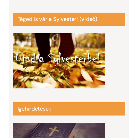
Téged is vár a Sylvester! (videó)
Igehirdetések