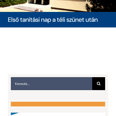
Diákoknak
Első tanítási nap a téli szünet után
Szülőknek
Ingatlanbérlés
Dokumentumok
Keresés...