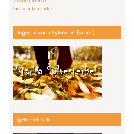
Dokumentumok
Tanév helyi rendje
Téged is vár a Sylvester! (videó)
Igehirdetések