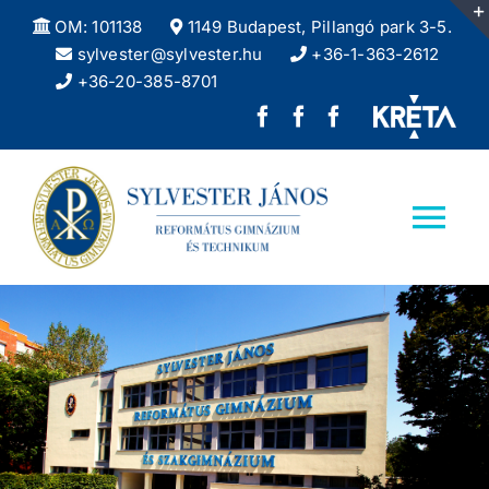
Kihagyás
OM: 101138
1149 Budapest, Pillangó park 3-5.
sylvester@sylvester.hu
+36-1-363-2612
+36-20-385-8701
Sylvester
REFlex,
Sylvester
János
a
DÖK
Református
Sylvester
facebook
Tog
Gimnázium
diáklapja
oldala
Nav
facebook
Kezdőlap
oldala
Iskolánkról
Felvételizőknek