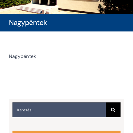
Diákoknak
Nagypéntek
Szülőknek
Ingatlanbérlés
Nagypéntek
Dokumentumok
Keresés...