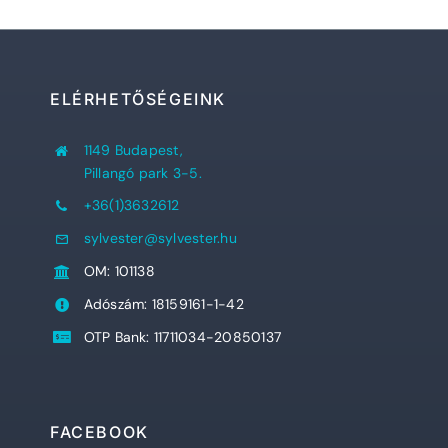
ELÉRHETŐSÉGEINK
1149 Budapest,
Pillangó park 3-5.
+36(1)3632612
sylvester@sylvester.hu
OM: 101138
Adószám: 18159161-1-42
OTP Bank: 11711034-20850137
FACEBOOK