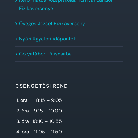
Fizikaversenye
Öveges József Fizikaverseny
Nyári ügyeleti időpontok
Gólyatábor-Piliscsaba
CSENGETÉSI REND
1. óra
8:15 – 9:05
2. óra
9:15 – 10:00
3. óra
10:10 – 10:55
4. óra
11:05 – 11:50