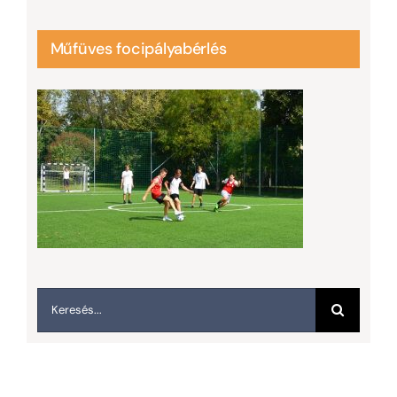
Műfüves focipályabérlés
Keresés...