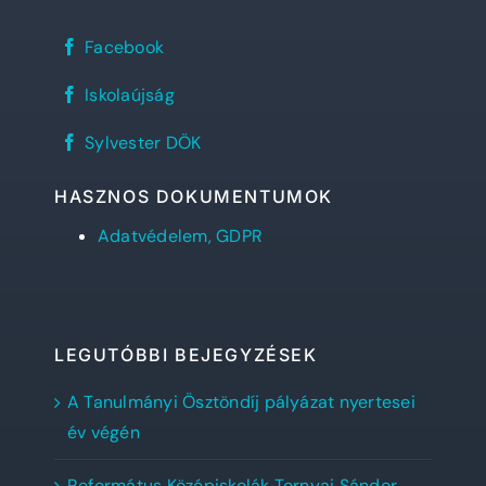
Sylvester
Facebook
János
Református
REFlex,
Gimnázium
Iskolaújság
a
facebook
Sylvester
oldala
Sylvester
diáklapja
Sylvester DÖK
DÖK
facebook
oldala
HASZNOS DOKUMENTUMOK
Adatvédelem, GDPR
LEGUTÓBBI BEJEGYZÉSEK
A Tanulmányi Ösztöndíj pályázat nyertesei
év végén
Református Középiskolák Tornyai Sándor