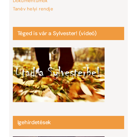
Dokumentumok
Tanév helyi rendje
Téged is vár a Sylvester! (videó)
Igehirdetések