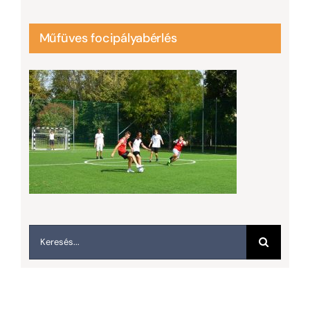
Műfüves focipályabérlés
Keresés...