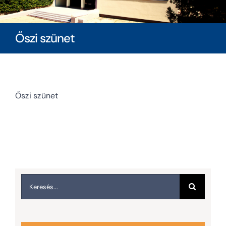
Diákoknak
Őszi szünet
Szülőknek
Ingatlanbérlés
Őszi szünet
Dokumentumok
Keresés...