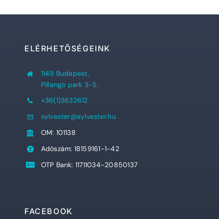
ELÉRHETŐSÉGEINK
1149 Budapest,
Pillangó park 3-5.
+36(1)3632612
sylvester@sylvester.hu
OM: 101138
Adószám: 18159161-1-42
OTP Bank: 11711034-20850137
FACEBOOK