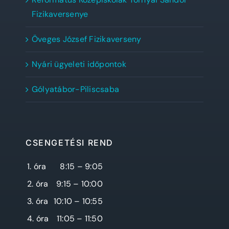
Fizikaversenye
Öveges József Fizikaverseny
Nyári ügyeleti időpontok
Gólyatábor-Piliscsaba
CSENGETÉSI REND
1. óra
8:15 – 9:05
2. óra
9:15 – 10:00
3. óra
10:10 – 10:55
4. óra
11:05 – 11:50