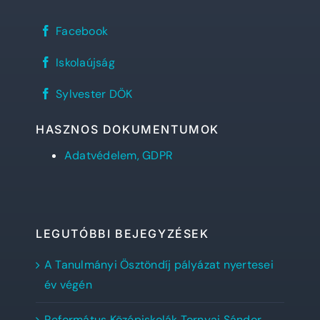
Sylvester
Facebook
János
Református
REFlex,
Gimnázium
Iskolaújság
a
facebook
Sylvester
oldala
Sylvester
diáklapja
Sylvester DÖK
DÖK
facebook
oldala
HASZNOS DOKUMENTUMOK
Adatvédelem, GDPR
LEGUTÓBBI BEJEGYZÉSEK
A Tanulmányi Ösztöndíj pályázat nyertesei
év végén
Református Középiskolák Tornyai Sándor