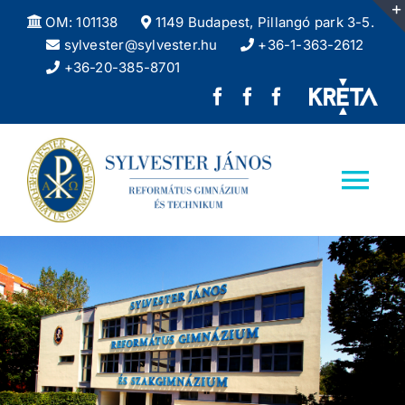
Kihagyás
OM: 101138
1149 Budapest, Pillangó park 3-5.
sylvester@sylvester.hu
+36-1-363-2612
+36-20-385-8701
Sylvester
REFlex,
Sylvester
János
a
DÖK
Református
Sylvester
facebook
Tog
Gimnázium
diáklapja
oldala
Nav
facebook
Kezdőlap
oldala
Iskolánkról
Felvételizőknek