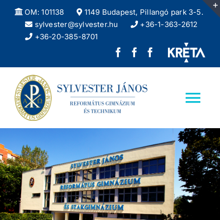
Kihagyás
OM: 101138
1149 Budapest, Pillangó park 3-5.
sylvester@sylvester.hu
+36-1-363-2612
+36-20-385-8701
Sylvester
REFlex,
Sylvester
János
a
DÖK
Református
Sylvester
facebook
Tog
Gimnázium
diáklapja
oldala
Nav
facebook
Kezdőlap
oldala
Iskolánkról
Felvételizőknek