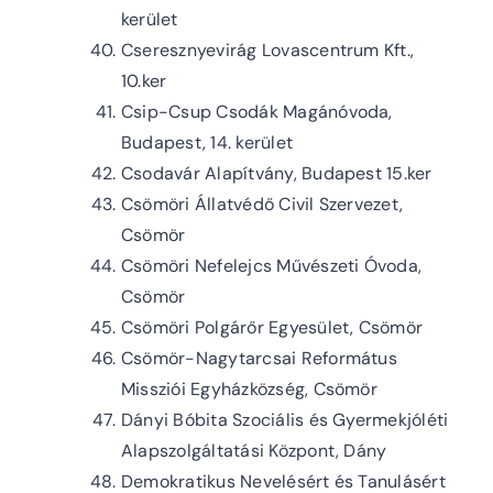
kerület
Cseresznyevirág Lovascentrum Kft.,
10.ker
Csip-Csup Csodák Magánóvoda,
Budapest, 14. kerület
Csodavár Alapítvány, Budapest 15.ker
Csömöri Állatvédő Civil Szervezet,
Csömör
Csömöri Nefelejcs Művészeti Óvoda,
Csömör
Csömöri Polgárőr Egyesület, Csömör
Csömör-Nagytarcsai Református
Missziói Egyházközség, Csömör
Dányi Bóbita Szociális és Gyermekjóléti
Alapszolgáltatási Központ, Dány
Demokratikus Nevelésért és Tanulásért