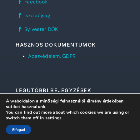
Facebook
János
Református
REFlex,
Gimnázium
Iskolaújság
a
facebook
Sylvester
oldala
Sylvester
diáklapja
Sylvester DÖK
DÖK
facebook
oldala
HASZNOS DOKUMENTUMOK
Adatvédelem, GDPR
LEGUTÓBBI BEJEGYZÉSEK
A weboldalon a minőségi felhasználói élmény érdekében
A Tanulmányi Ösztöndíj pályázat nyertesei
sütiket használunk.
You can find out more about which cookies we are using or
év végén
switch them off in
settings
.
Református Középiskolák Tornyai Sándor
Elfogad
Fizikaversenye