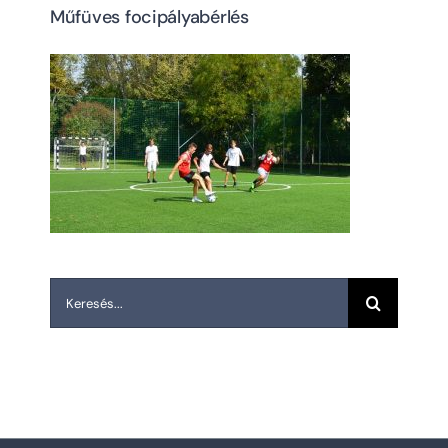
Műfüves focipályabérlés
Keresés...