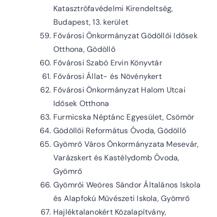
Katasztrófavédelmi Kirendeltség,
Budapest, 13. kerület
Fővárosi Önkormányzat Gödöllői Idősek
Otthona, Gödöllő
Fővárosi Szabó Ervin Könyvtár
Fővárosi Állat- és Növénykert
Fővárosi Önkormányzat Halom Utcai
Idősek Otthona
Furmicska Néptánc Egyesület, Csömör
Gödöllői Református Óvoda, Gödöllő
Gyömrő Város Önkormányzata Mesevár,
Varázskert és Kastélydomb Óvoda,
Gyömrő
Gyömrői Weöres Sándor Általános Iskola
és Alapfokú Művészeti Iskola, Gyömrő
Hajléktalanokért Közalapítvány,