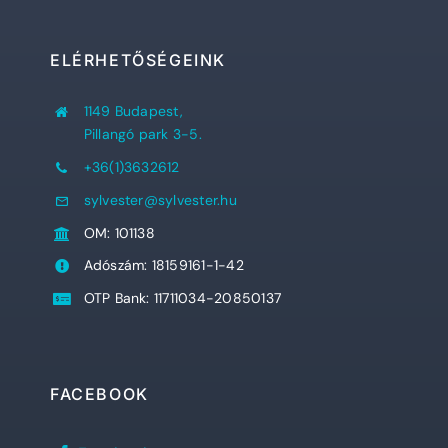
ELÉRHETŐSÉGEINK
1149 Budapest,
Pillangó park 3-5.
+36(1)3632612
sylvester@sylvester.hu
OM: 101138
Adószám: 18159161-1-42
OTP Bank: 11711034-20850137
FACEBOOK
Sylvester