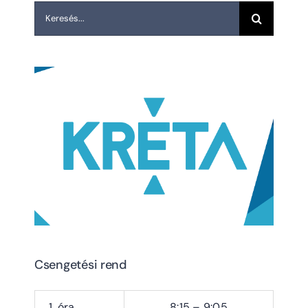
Keresés...
Csengetési rend
1. óra
8:15 – 9:05