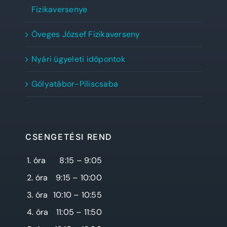
Fizikaversenye
Öveges József Fizikaverseny
Nyári ügyeleti időpontok
Gólyatábor-Piliscsaba
CSENGETÉSI REND
1. óra
8:15 – 9:05
2. óra
9:15 – 10:00
3. óra
10:10 – 10:55
4. óra
11:05 – 11:50