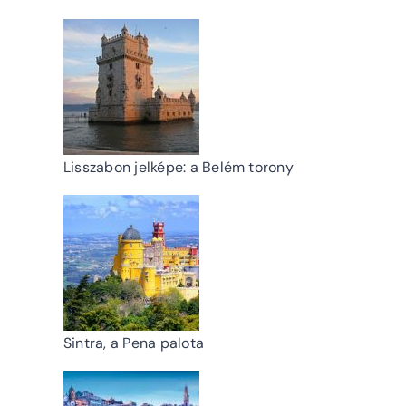
Lisszabon jelképe: a Belém torony
Sintra, a Pena palota