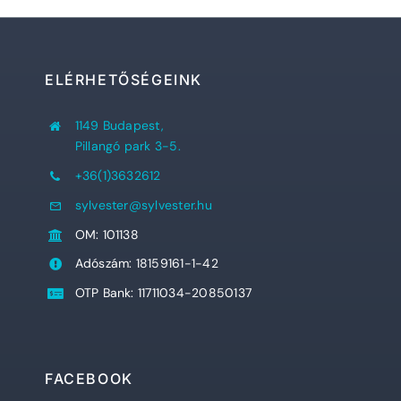
ELÉRHETŐSÉGEINK
1149 Budapest,
Pillangó park 3-5.
+36(1)3632612
sylvester@sylvester.hu
OM: 101138
Adószám: 18159161-1-42
OTP Bank: 11711034-20850137
FACEBOOK