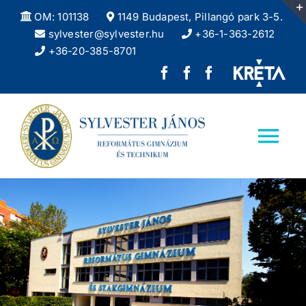
Kihagyás
OM: 101138
1149 Budapest, Pillangó park 3-5.
sylvester@sylvester.hu
+36-1-363-2612
+36-20-385-8701
Sylvester
REFlex,
Sylvester
János
a
DÖK
Református
Sylvester
facebook
Tog
Gimnázium
diáklapja
oldala
Nav
facebook
Kezdőlap
oldala
Iskolánkról
Felvételizőknek