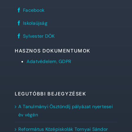
Sylvester
Facebook
János
Református
REFlex,
Gimnázium
Iskolaújság
a
facebook
Sylvester
oldala
Sylvester
diáklapja
Sylvester DÖK
DÖK
facebook
oldala
HASZNOS DOKUMENTUMOK
Adatvédelem, GDPR
LEGUTÓBBI BEJEGYZÉSEK
A Tanulmányi Ösztöndíj pályázat nyertesei
év végén
Református Középiskolák Tornyai Sándor