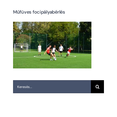
Műfüves focipályabérlés
Keresés...