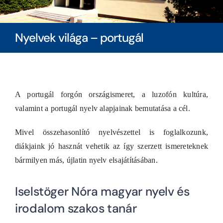
Diákoknak
Nyelvek világa – portugál
Szülőknek
Ingatlanbérlés
A portugál forgón országismeret, a luzofón kultúra,
valamint a portugál nyelv alapjainak bemutatása a cél.
Dokumentumok
Mivel összehasonlító nyelvészettel is foglalkozunk,
diákjaink jó hasznát vehetik az így szerzett ismereteknek
bármilyen más, újlatin nyelv elsajátításában.
Iselstöger Nóra magyar nyelv és
irodalom szakos tanár