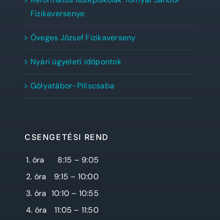
Fizikaversenye
Öveges József Fizikaverseny
Nyári ügyeleti időpontok
Gólyatábor-Piliscsaba
CSENGETÉSI REND
1. óra
8:15 – 9:05
2. óra
9:15 – 10:00
3. óra
10:10 – 10:55
4. óra
11:05 – 11:50