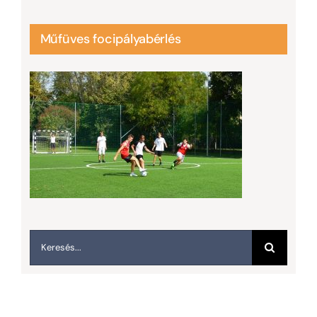
Műfüves focipályabérlés
Keresés...