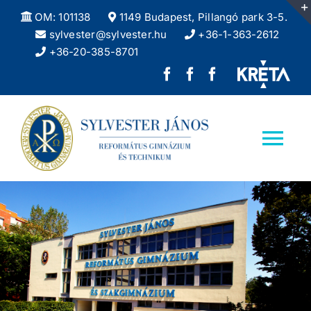
Kihagyás
OM: 101138
1149 Budapest, Pillangó park 3-5.
sylvester@sylvester.hu
+36-1-363-2612
+36-20-385-8701
Sylvester
REFlex,
Sylvester
János
a
DÖK
Református
Sylvester
facebook
Tog
Gimnázium
diáklapja
oldala
Nav
facebook
Kezdőlap
oldala
Iskolánkról
Felvételizőknek