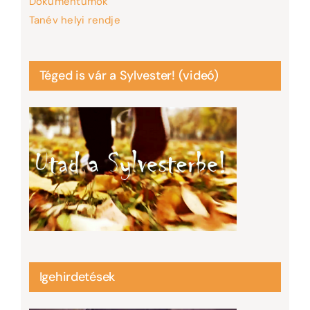
Dokumentumok
Tanév helyi rendje
Téged is vár a Sylvester! (videó)
Igehirdetések