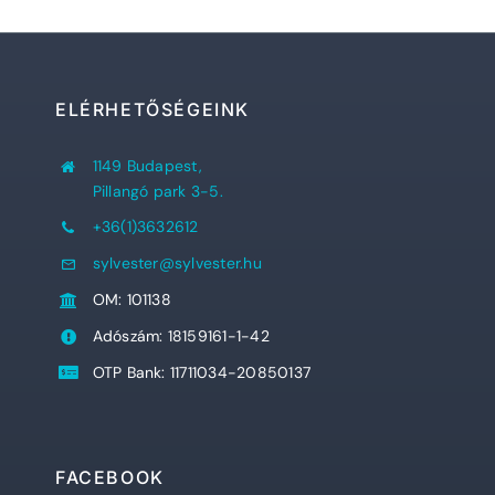
ELÉRHETŐSÉGEINK
1149 Budapest,
Pillangó park 3-5.
+36(1)3632612
sylvester@sylvester.hu
OM: 101138
Adószám: 18159161-1-42
OTP Bank: 11711034-20850137
FACEBOOK