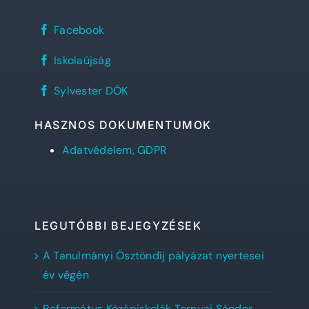
Sylvester
Facebook
János
Református
REFlex,
Gimnázium
Iskolaújság
a
facebook
Sylvester
oldala
Sylvester
diáklapja
Sylvester DÖK
DÖK
facebook
oldala
HASZNOS DOKUMENTUMOK
Adatvédelem, GDPR
LEGUTÓBBI BEJEGYZÉSEK
A Tanulmányi Ösztöndíj pályázat nyertesei
év végén
Református Középiskolák Tornyai Sándor